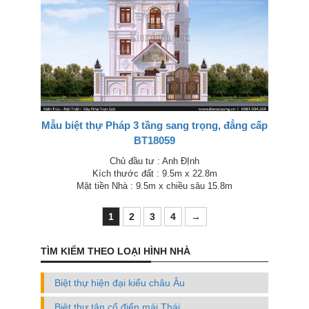
Mẫu biệt thự Pháp 3 tầng sang trọng, đẳng cấp
BT18059
Chủ đầu tư : Anh ĐỊnh
Kích thước đất : 9.5m x 22.8m
Mặt tiền Nhà : 9.5m x chiều sâu 15.8m
1
2
3
4
→
TÌM KIẾM THEO LOẠI HÌNH NHÀ
Biệt thự hiện đại kiểu châu Âu
Biệt thự tân cổ điển mái Thái