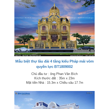
Mẫu biệt thự lâu đài 4 tầng kiểu Pháp mái vòm
quyền lực BT1809002
Chủ đầu tư : ông Phan Văn Bích
Kích thước đất : 35m x 23m
Mặt tiền Nhà : 15.3m x Chiều sâu 17.7m