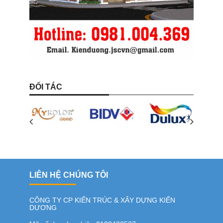
ĐỐI TÁC
LIÊN HỆ CHÚNG TÔI
CÔNG TY CP KIẾN TRÚC & XÂY DỰNG KIẾN
DƯƠNG