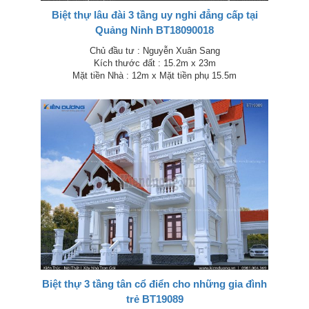
Biệt thự lâu đài 3 tầng uy nghi đẳng cấp tại
Quảng Ninh BT18090018
Chủ đầu tư : Nguyễn Xuân Sang
Kích thước đất : 15.2m x 23m
Mặt tiền Nhà : 12m x Mặt tiền phụ 15.5m
Biệt thự 3 tầng tân cổ điển cho những gia đình
trẻ BT19089