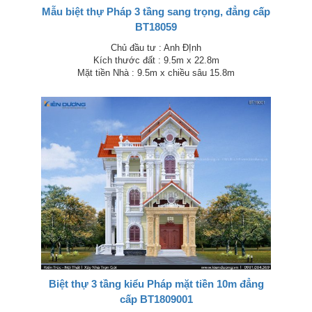
Mẫu biệt thự Pháp 3 tầng sang trọng, đẳng cấp
BT18059
Chủ đầu tư : Anh ĐỊnh
Kích thước đất : 9.5m x 22.8m
Mặt tiền Nhà : 9.5m x chiều sâu 15.8m
Biệt thự 3 tầng kiểu Pháp mặt tiền 10m đẳng
cấp BT1809001