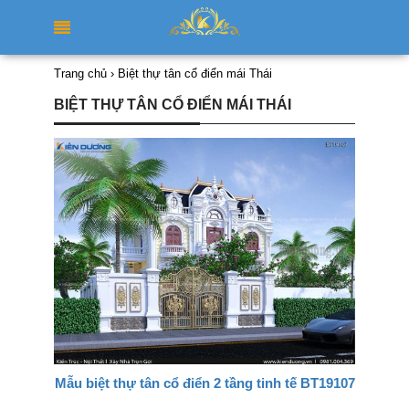
Trang chủ
›
Biệt thự tân cổ điển mái Thái
BIỆT THỰ TÂN CỔ ĐIỂN MÁI THÁI
Mẫu biệt thự tân cổ điển 2 tầng tinh tế BT19107