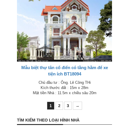
Mẫu biệt thự tân cổ điển có tầng hầm để xe
tiện ích BT18094
Chủ đầu tư : Ông. Lê Công THi
Kích thước đất : 15m x 28m
Mặt tiền Nhà : 11.5m x chiều sâu 20m
1
2
3
→
TÌM KIẾM THEO LOẠI HÌNH NHÀ