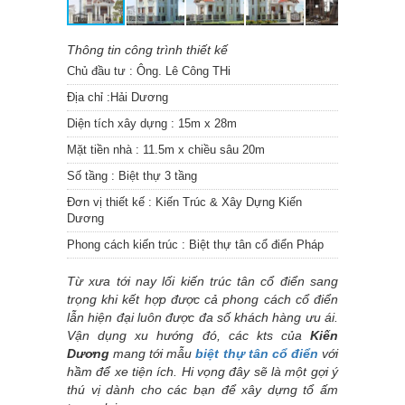
Thông tin công trình thiết kế
Chủ đầu tư :
Ông. Lê Công THi
Địa chỉ :
Hải Dương
Diện tích xây dựng :
15m x 28m
Mặt tiền nhà :
11.5m x chiều sâu 20m
Số tầng :
Biệt thự 3 tầng
Đơn vị thiết kế :
Kiến Trúc & Xây Dựng Kiến
Dương
Phong cách kiến trúc :
Biệt thự tân cổ điển Pháp
Từ xưa tới nay lối kiến trúc tân cổ điển sang
trọng khi kết hợp được cả phong cách cổ điển
lẫn hiện đại luôn được đa số khách hàng ưu ái.
Vận dụng xu hướng đó, các kts của
Kiến
Dương
mang tới mẫu
biệt thự tân cổ điển
với
hầm để xe tiện ích. Hi vọng đây sẽ là một gợi ý
thú vị dành cho các bạn để xây dựng tổ ấm