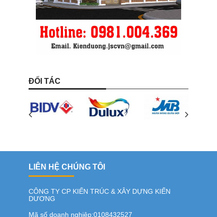
ĐỐI TÁC
LIÊN HỆ CHÚNG TÔI
CÔNG TY CP KIẾN TRÚC & XÂY DỰNG KIẾN
DƯƠNG
Mã số doanh nghiệp:0108432527