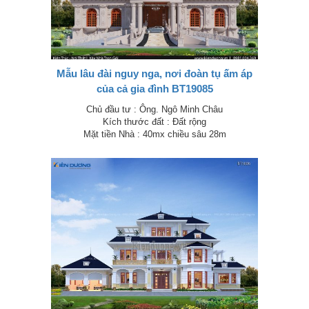
Mẫu lâu đài nguy nga, nơi đoàn tụ ấm áp
của cả gia đình BT19085
Chủ đầu tư : Ông. Ngô Minh Châu
Kích thước đất : Đất rộng
Mặt tiền Nhà : 40mx chiều sâu 28m