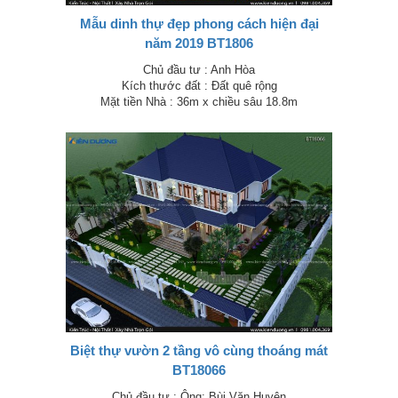
Mẫu dinh thự đẹp phong cách hiện đại
năm 2019 BT1806
Chủ đầu tư : Anh Hòa
Kích thước đất : Đất quê rộng
Mặt tiền Nhà : 36m x chiều sâu 18.8m
Biệt thự vườn 2 tầng vô cùng thoáng mát
BT18066
Chủ đầu tư : Ông: Bùi Văn Huyên