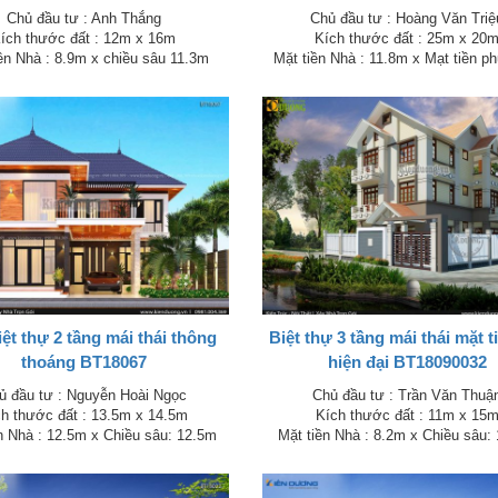
Chủ đầu tư : Anh Thắng
Chủ đầu tư : Hoàng Văn Triệ
ích thước đất : 12m x 16m
Kích thước đất : 25m x 20
ền Nhà : 8.9m x chiều sâu 11.3m
Mặt tiền Nhà : 11.8m x Mạt tiền ph
ệt thự 2 tầng mái thái thông
Biệt thự 3 tầng mái thái mặt 
thoáng BT18067
hiện đại BT18090032
ủ đầu tư : Nguyễn Hoài Ngọc
Chủ đầu tư : Trần Văn Thuậ
ch thước đất : 13.5m x 14.5m
Kích thước đất : 11m x 15
n Nhà : 12.5m x Chiều sâu: 12.5m
Mặt tiền Nhà : 8.2m x Chiều sâu: