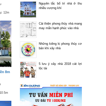
Nguyên tắc bố trí nhà ở thu
u
nhiều vượng khí
m
ụ: 12m
Cải thiện phong thủy nhà mang
may mắn hạnh phúc vào nhà
Những kiêng kị phong thủy cơ
bản khi xây nhà
5 lưu ý xây nhà 2018 cát lợi
lộc tài
tiền 8m
n
m
 10.5m