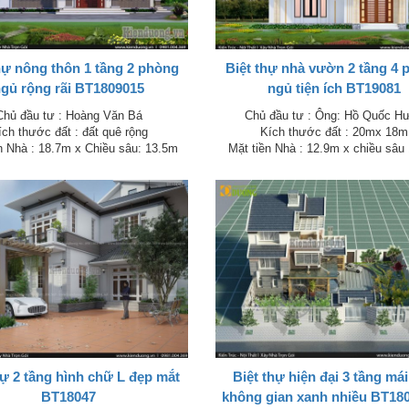
thự nông thôn 1 tầng 2 phòng
Biệt thự nhà vườn 2 tầng 4 
gủ rộng rãi BT1809015
ngủ tiện ích BT19081
Chủ đầu tư : Hoàng Văn Bá
Chủ đầu tư : Ông: Hồ Quốc H
ch thước đất : đất quê rộng
Kích thước đất : 20mx 18m
n Nhà : 18.7m x Chiều sâu: 13.5m
Mặt tiền Nhà : 12.9m x chiều sâu
hự 2 tầng hình chữ L đẹp mắt
Biệt thự hiện đại 3 tầng mái
BT18047
không gian xanh nhiều BT18