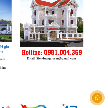
i gia
79
Liêm
m
 14m