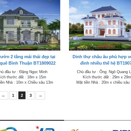
ườn 2 tầng mái thái đẹp tại
Dinh thự châu âu phù hợp vớ
 quê Bình Thuận BT1809022
đình nhiều thế hệ BT190
hủ đầu tư : Đặng Ngọc Minh
Chủ đầu tư : Ông: Ngô Quang 
ích thước đất : 18m x 15m
Kích thước đất : 29m x 29
iền Nhà : 10m x Chiều sâu 13m
Mặt tiền Nhà : 20m x chiều sâu
←
1
2
3
→