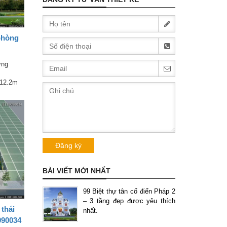
phòng
ưng
 12.2m
BÀI VIẾT MỚI NHẤT
99 Biệt thự tân cổ điển Pháp 2
– 3 tầng đẹp được yêu thích
 thái
nhất.
090034