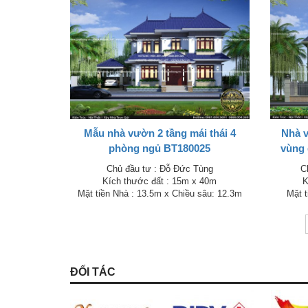
Mẫu nhà vườn 2 tầng mái thái 4
Nhà v
phòng ngủ BT180025
vùng
Chủ đầu tư : Đỗ Đức Tùng
C
Kích thước đất : 15m x 40m
K
Mặt tiền Nhà : 13.5m x Chiều sâu: 12.3m
Mặt t
ĐỐI TÁC