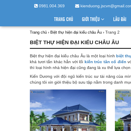
0981.004.369
kienduong.jscvn@gmail.c
TRANG CHỦ
GIỚI THIỆU
LÂU ĐÀI
Trang 2
Trang chủ
›
Biệt thự hiện đại kiểu châu Âu
›
BIỆT THỰ HIỆN ĐẠI KIỂU CHÂU ÂU
Biệt thự hiện đại kiểu châu Âu là một loại hình
biệt th
khá tươi tắn khác hẳn với lối
kiến trúc tân cổ điển
vớ
thì loại hình nhà hiện đại cũng đang là xu thế lựa chọ
Kiến Dương với đội ngũ kiến trúc sư tài năng của mì
chúng tôi xin giới thiệu bộ sưu tập nằm trong danh mục