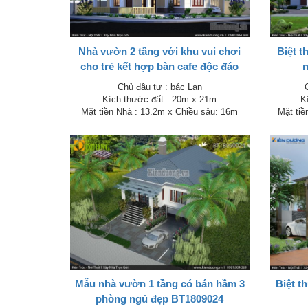
Nhà vườn 2 tầng với khu vui chơi
Biệt 
cho trẻ kết hợp bàn cafe độc đáo
n
BT1809052
Chủ đầu tư : bác Lan
Kích thước đất : 20m x 21m
Kí
Mặt tiền Nhà : 13.2m x Chiều sâu: 16m
Mặt tiề
Mẫu nhà vườn 1 tầng có bán hầm 3
Biệt t
phòng ngủ đẹp BT1809024