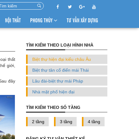
NỘI THẤT
PHONG THỦY
TƯ VẤN XÂY DỰNG
TÌM KIẾM THEO LOẠI HÌNH NHÀ
oại thất
Biệt thự hiện đại kiểu châu Âu
hế giới,
Biệt thự tân cổ điển mái Thái
 Sau đây
Lâu đài-biệt thự mái Pháp
Nhà mặt phố hiện đại
TÌM KIẾM THEO SỐ TẦNG
2 tầng
3 tầng
4 tầng
ĐĂNG KÝ TƯ VÂN THIẾT KẾ