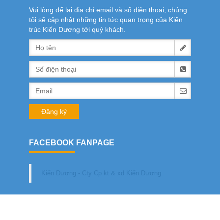
Vui lòng để lại địa chỉ email và số điện thoại, chúng
tôi sẽ cập nhật những tin tức quan trọng của Kiến
trúc Kiến Dương tới quý khách.
FACEBOOK FANPAGE
Kiến Dương - Cty Cp kt & xd Kiến Dương
Copyright © 2018 by LORI.ITVNN . All right