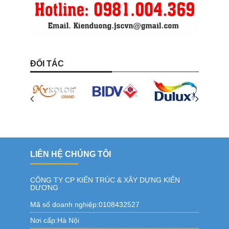
ĐỐI TÁC
LIÊN HỆ CHÚNG TÔI
CÔNG TY CP KIẾN TRÚC & XÂY DỰNG KIẾN
DƯƠNG
Mã số doanh nghiệp:0108432527
Nơi cấp:Hà Nội